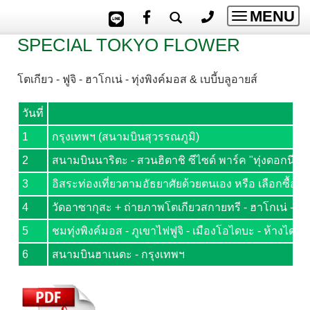
MENU
Toggle
navigatio
SPECIAL TOKYO FLOWER
โตเกียว - ฟูจิ - ฮาโกเน่ - ทุ่งพิงค์มอส & เบบี้บลูอายส์
วันที่
1
กรุงเทพฯ (สนามบินสุวรรณภูมิ)
2
สนามบินนาริตะ - สวนฮิตาชิ ซีไซด์ พาร์ค "ทุ่งดอกนีโมฟ
3
อิสระท่องเที่ยวตามอัธยาศัยด้วยตนเอง หรือ เลือกซื้อทัว
4
วัดอาซากุสะ + ถ่ายภาพโตเกียวสกายทรี - ฮาโกเน่ - ล่อ
5
ชมทุ่งพิงค์มอส - ภูเขาไฟฟูจิ - เมืองโอไดบะ - ห้างไดรเว
6
สนามบินฮาเนดะ - กรุงเทพฯ