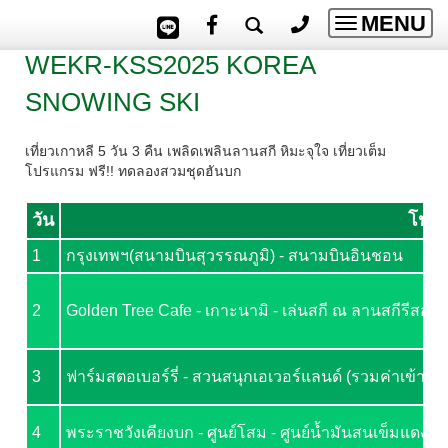
MENU
Toggle
navigatio
WEKR-KSS2025 KOREA
SNOWING SKI
เที่ยวเกาหลี 5 วัน 3 คืน เพลิดเพลินลานสกี หิมะจุใจ เที่ยวเต็ม
โปรแกรม ฟรี!! ทดลองสวมชุดฮันบก
วัน
โปรแ
1
กรุงเทพฯ(สนามบินสุวรรณภูมิ) - สนามบินอินชอน
2
Golden Tree Cafe - เกาะนามิ - เล่นสกี ณ ลานสกีรีสอร์ท 
3
ฟาร์มสตอเบอร์รี่ - สวนสนุกเอเวอร์แลนด์ (รวมค่าเข้าและบ
4
พระราชวังเคียงบก - ศูนย์โสม - ศูนย์น้ำมันสนเข็มแดง - 