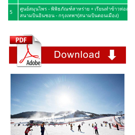
ศูนย์สมุนไพร - พิพิธภัณฑ์สาหร่าย + เรียนทำข้าวห่อสาหร
5
สนามบินอินชอน - กรุงเทพฯ(สนามบินดอนเมือง)