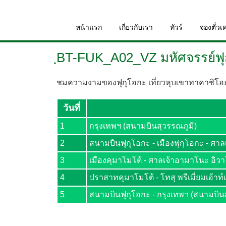
หน้าแรก
เกี่ยวกับเรา
ทัวร์
จองตั๋วเค
ฺBT-FUK_A02_VZ มหัศจรรย์ฟุก
ชมความงามของฟุกุโอกะ เที่ยวหุบเขาทาคาชิโฮะ บ่
วันที่
1
กรุงเทพฯ (สนามบินสุวรรณภูมิ)
2
สนามบินฟุกุโอกะ - เมืองฟุกุโอกะ - ศาลเ
3
เมืองคุมาโมโต้ - ศาลเจ้าอามาโนะ อิวา
4
ปราสาทคุมาโมโต้ - โทสุ พรีเมี่ยมเอ้าท์เ
5
สนามบินฟุกุโอกะ - กรุงเทพฯ (สนามบิน