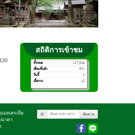
สถิติการเข้าชม
0120
ทั้งหมด
117,516
เดือนที่แล้ว
971
วันนี้
1
เมื่อวาน
12
ะออสเตรเลีย
ติดตาม
คนาดา
ง